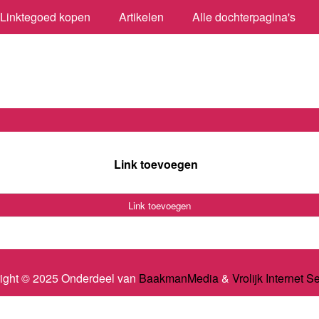
Linktegoed kopen
Artikelen
Alle dochterpagina's
Link toevoegen
Link toevoegen
ight © 2025 Onderdeel van
BaakmanMedia
&
Vrolijk Internet S